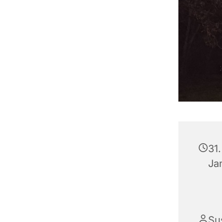
31
Ja
Su