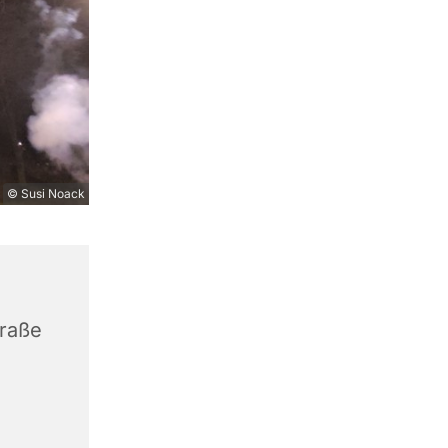
© Susi Noack
traße