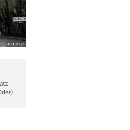
© O. Maye
atz
Oder)