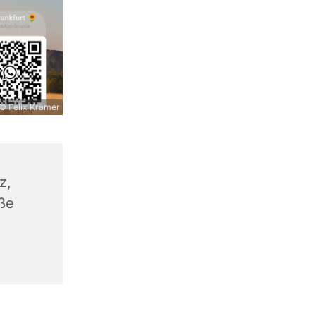
© Felix Krämer
z,
aße