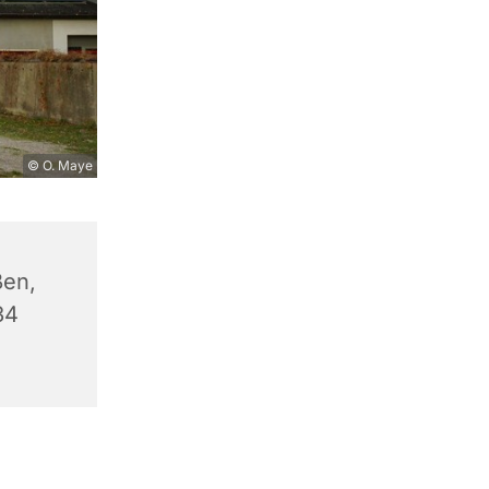
© O. Maye
en,
34