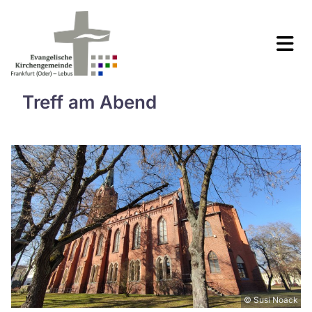
Treff am Abend
© Susi Noack